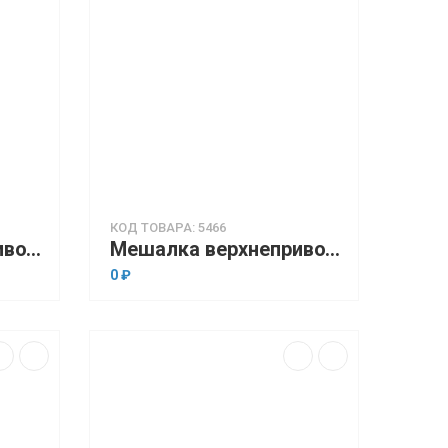
КОД ТОВАРА: 5466
Мешалка верхнеприводная OHAUS Achiever 5000 e-A51ST040 (до 2000 об/мин., до 25 л., 25000 мПа•с)
Мешалка верхнеприводная OHAUS Achiever 5000 e-A51ST060 (до 2000 об/мин., до 40 л., 50000 мПа•с)
0 ₽