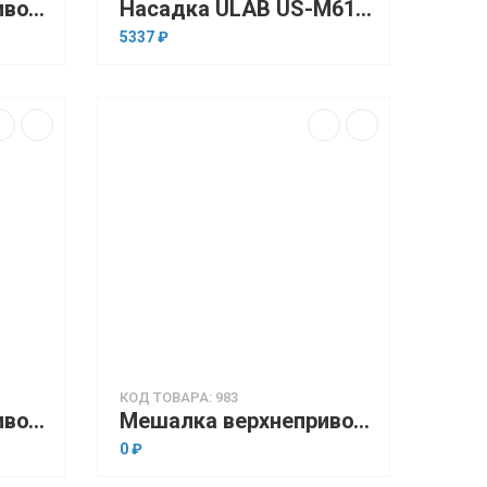
Мешалка верхнеприводная Stegler MV-6D (20 л, 100…2500 об/мин)
Насадка ULAB US-M610 (дисковая)
5337 ₽
КОД ТОВАРА: 983
Мешалка верхнеприводная DAIHAN HS-120A-Set (20 л, до 3000 об/мин)
Мешалка верхнеприводная Daihan HS-50A-Set (10 л, 200…3000 об/мин)
0 ₽