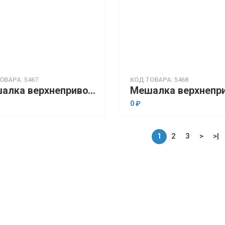
ОВАРА: 5467
КОД ТОВАРА: 5468
Мешалка верхнеприводная OHAUS Achiever 5000 e-A51ST100 (до 1300 об/мин., до 100 л., 70000 мПа•с)
0 ₽
1
2
3
>
>|