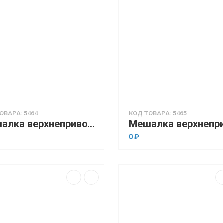
ОВАРА: 5464
КОД ТОВАРА: 5465
Мешалка верхнеприводная OHAUS Achiever 5000 e-A51ST020 (до 2000 об/мин., до 25 л., 10000 мПа•с)
0 ₽