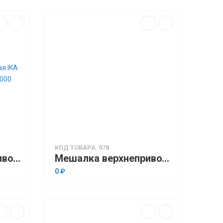
КОД ТОВАРА: 978
Мешалка верхнеприводная IKA Eurostar 60 digital (40 л, 30…2000 об/мин)
Мешалка верхнеприводная IKA RW 20 digitall (20 л, 60…2000 об/мин)
0 ₽