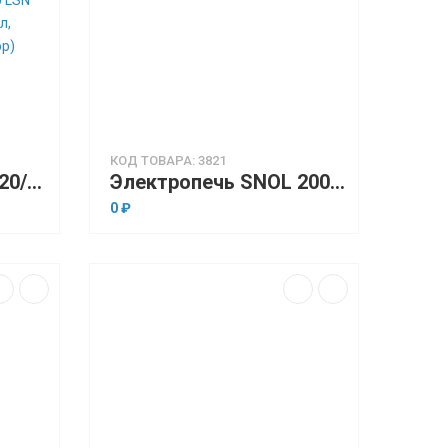
КОД ТОВАРА: 3821
Электропечь SNOL 20/300 LSN 41 (низкотемпературная, 20 л, электронный терморегулятор)
Электропечь SNOL 200/200 LSN 11 (низкотемпературная, 200 л, электронный терморегулятор)
0 ₽