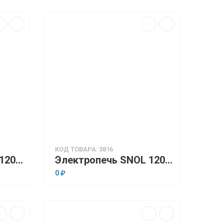
КОД ТОВАРА: 3816
Электропечь SNOL 120/300 LSN 11 (низкотемпературная, 120 л, программируемый терморегулятор)
Электропечь SNOL 120/300 LSN 41 (низкотемпературная, 120 л, программируемый терморегулятор)
0 ₽