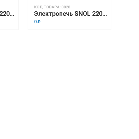
КОД ТОВАРА: 3828
Электропечь SNOL 220/300 LSN 11 (низкотемпературная, 220 л, электронный терморегулятор)
Электропечь SNOL 220/300 LSN 41 (низкотемпературная, 220 л, программируемый терморегулятор)
0 ₽