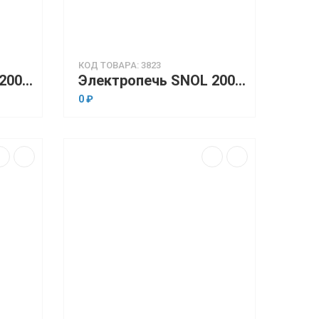
КОД ТОВАРА: 3823
Электропечь SNOL 200/200 LSP 11 (низкотемпературная, 200 л, программируемый терморегулятор)
Электропечь SNOL 200/200 LSP 11 (низкотемпературная, 200 л, электронный терморегулятор)
0 ₽