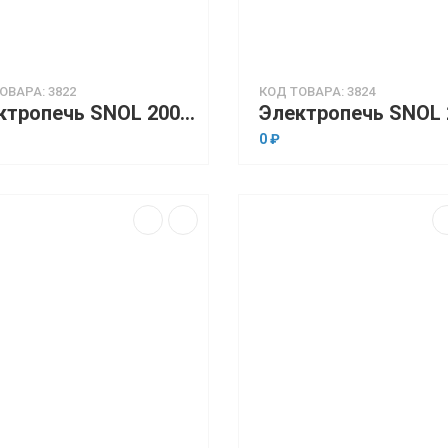
ОВАРА: 3822
КОД ТОВАРА: 3824
Электропечь SNOL 200/200 LSN 11 (низкотемпературная, 200 л,програмируемый терморегулятор)
0 ₽