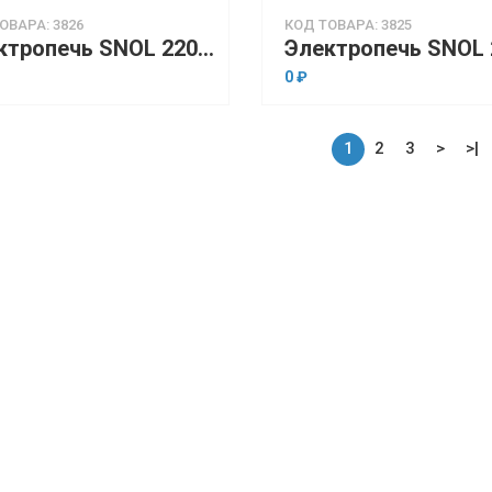
ОВАРА: 3826
КОД ТОВАРА: 3825
Электропечь SNOL 220/300 LSN 11 (низкотемпературная, 220 л, программируемый терморегулятор)
0 ₽
1
2
3
>
>|