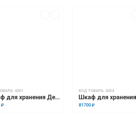
ОВАРА: 4261
КОД ТОВАРА: 4254
Шкаф для хранения Дельта-ТШ-0842.4 (830*520*1800)
 ₽
81700 ₽