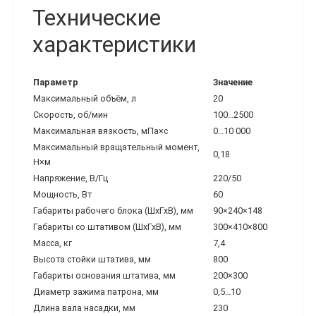
Технические
характеристики
Параметр
Значение
Максимальный объём, л
20
Скорость, об/мин
100…2500
Максимальная вязкость, мПа×с
0…10 000
Максимальный вращательный момент,
0,18
Н×м
Напряжение, В/Гц
220/50
Мощность, Вт
60
Габариты рабочего блока (ШхГхВ), мм
90×240×148
Габариты со штативом (ШхГхВ), мм
300×410×800
Масса, кг
7,4
Высота стойки штатива, мм
800
Габариты основания штатива, мм
200×300
Диаметр зажима патрона, мм
0,5…10
Длина вала насадки, мм
230