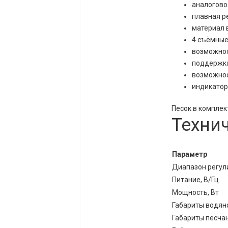
аналогово
плавная р
материал 
4 съёмные
возможнос
поддержка
возможнос
индикатор
Песок в комплек
Техни
Параметр
Диапазон регули
Питание, В/Гц
Мощность, Вт
Габариты водяно
Габариты песчан