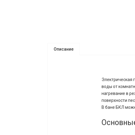
Описание
Электрическая п
воды от комнатн
нагревание в ре
поверхности пес
В бане БКЛ можн
Основные