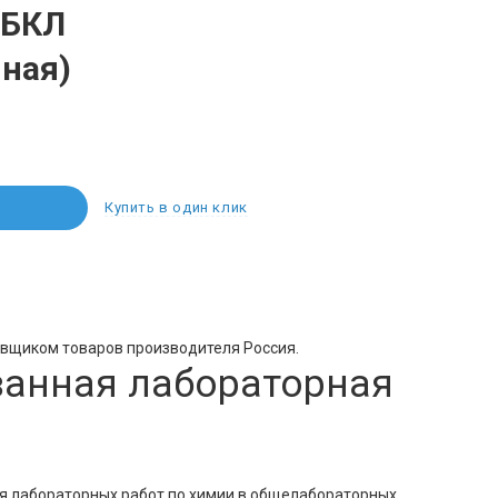
 БКЛ
ная)
Купить в один клик
авщиком товаров производителя Россия.
анная лабораторная
я лабораторных работ по химии в общелабораторных