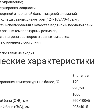
е управление;
егулировка мощности;
водяной и песчаной бань - пищевой алюминий;
 кольца разных диаметров (124/103/70/45 мм);
ть использования в качестве водяной и песчаной бани;
 разных температурных режимов;
ть нагрева растворов в разных ёмкостях;
 включенного состояния.
т поставки не входит.
ческие характеристики
Значение
рования температуры, не более, °С
170
220/50
1000
й бани (Ø×В), мм
260×100±5
ой бани (Ø×В), мм
205×40±5