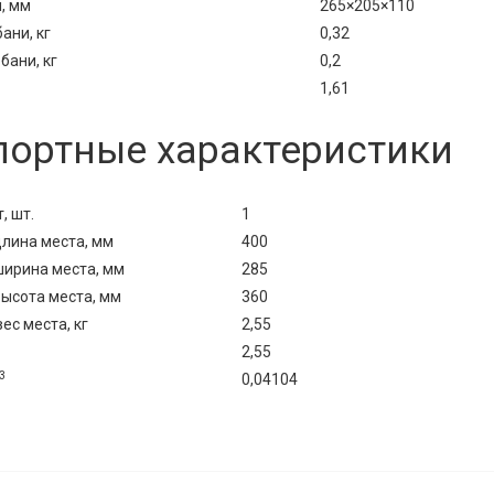
, мм
265×205×110
ани, кг
0,32
бани, кг
0,2
1,61
портные характеристики
, шт.
1
лина места, мм
400
ирина места, мм
285
ысота места, мм
360
с места, кг
2,55
2,55
3
0,04104