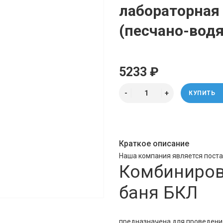
лабораторная
(песчано-водя
5233 ₽
КУПИТЬ
Краткое описание
Наша компания является пост
Комбиниров
баня БКЛ
предназначена для проведени