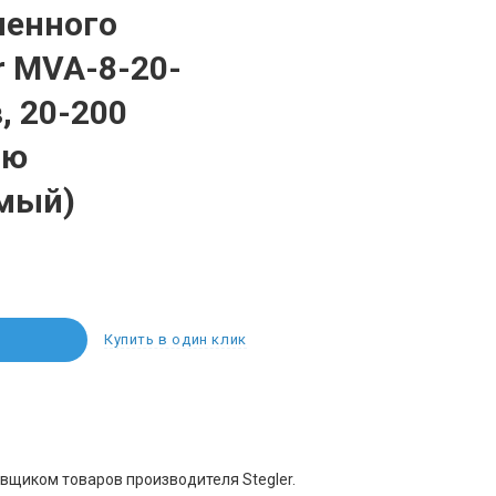
менного
r MVA-8-20-
, 20-200
ью
мый)
Купить в один клик
вщиком товаров производителя Stegler.