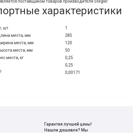
вляется поставщиком товаров производителя Stegler.
портные характеристики
, шт.
1
лина места, мм
285
ирина места, мм
120
ысота места, мм
50
с места, кг
0,25
0,25
3
0,00171
Гарантия лучшей цены!
Нашли дешевле? Мы