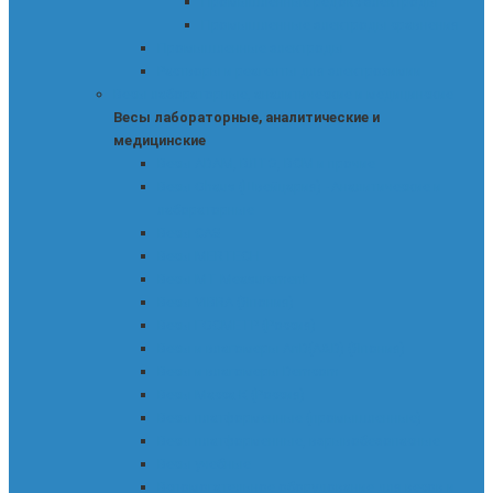
Промышленные редокс-электроды
Промышленные электроды сравнения
Промышленные электроды
Растворы и реагенты для электрохимии
Весы лабораторные, аналитические и медицинские
Весы лабораторные, аналитические и
медицинские
Весы ADAM, ВЛТЭ, BCM и прочие
Весы Ohaus (Швейцария) - Аналитические и
лабораторные
Весы CAS
Весы MERTECH
Весы MT Measurement
Весы VIBRA (Япония)
Весы ГОСМЕТР (Россия)
Весы и влагомеры AnD(A&D) (Япония)
Весы и влагомеры Demcom
Весы Масса-К (Россия)
Весы платформенные (промышленные)
Весы платформенные, взрывобезопасные
Весы учебные
Вспомогательное оборудование для весов и