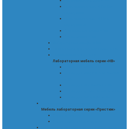
Передвижные столы «НВ»
Пристенные столы «НВ» без
надстройки
Пристенные столы «НВ» с
надстройкой
Специальные столы «НВ»
Столы-мойки «НВ»
Лабораторные шкафы «НВ»
Подкатные и приставные тумбы «НВ»
Специальные столы «НВ»
Лабораторная мебель серии «НВ»
Столы для весов «НВ»
Столы для микроскопирования
«НВ»
Столы для титрования «НВ»
Столы для хроматографов «НВ»
Столы для центрифуг «НВ»
Мебель лабораторная серии «Престиж»
Мебель лабораторная серии «Престиж»
Столы моечные
Столы-тумбы лабораторные
Металлическая лабораторная мебель серии