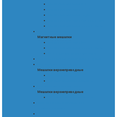
Магнитные мешалки IKA
Магнитные мешалки STEGLER
Магнитные мешалки Tagler
Магнитные мешалки без подогрева
Магнитные мешалки с подогревом
Магнитные мешалки
Магнитные мешалки
Магнитные мешалки IKA
Магнитные мешалки с подогревом
Якоря для магнитных мешалок
Машины посудомоечные лабораторные
Мешалки верхнеприводные
Мешалки верхнеприводные
Мешалки магнитные
Перемешивающие элементы
Мешалки верхнеприводные
Мешалки верхнеприводные
Перемешивающие элементы
Микроволновые системы для
пробоподготовки
Насосы лабораторные и приборы вакуумного