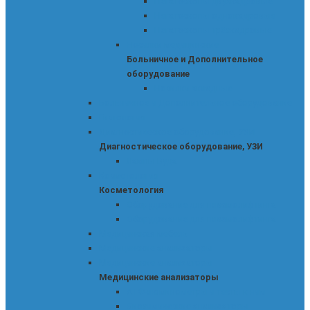
Негатоскопы двухкадровые
Негатоскопы однокадровые
Негатоскопы трёхкадровые
Носилки медицинские
Больничное и Дополнительное
оборудование
Носилки складные
Больничное и Дополнительное оборудование
Гистология
Диагностическое оборудование, УЗИ
Диагностическое оборудование, УЗИ
Лампы Вуда
Косметология
Косметология
Оборудование для плазмолифтинга
Оборудование для плазмолифтинга
Медицинская мебель
Медицинские анализаторы
Медицинские анализаторы
Медицинские анализаторы
АТФ-люминометры и тесты к ним
Биохимические анализаторы