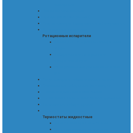
(камерные)
Плиты нагревательные
Продукция BioSan (Латвия)
Рефрактометры, Поляриметры и Сахариметры
Ротационные испарители
Ротационные испарители
Колбы для ротационных испарителей
Stegler
Лабораторные ротационные
испарители Stegler
Ротационные вакуумные испарители
IKA
Секундомеры и таймеры лабораторные
Специальные наборы для фотометров
Стекла предметные и покровные
Строительно-испытательное оборудование
Термометры лабораторные
Термостаты жидкостные
Термостаты жидкостные
Жидкостные криотермостаты
Метрологические термостаты