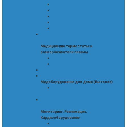
Биохимические анализаторы мочи
Гематологические анализаторы
Гемоглобинометры
ИФА и ИФХЛ
Счётчики элементов крови
Медицинские термостаты и размораживатели
плазмы
Медицинские термостаты и
размораживатели плазмы
Инактиваторы сыворотки
Размораживатели плазмы
Медоборудование для дома (Бытовое)
Медоборудование для дома (Бытовое)
Медоборудование для дома (Бытовое)
Бесконтактные инфракрасные
термометры
Мониторинг, Реанимация,
Кардиооборудование
Мониторинг, Реанимация,
Кардиооборудование
Аппараты искусственной вентиляции