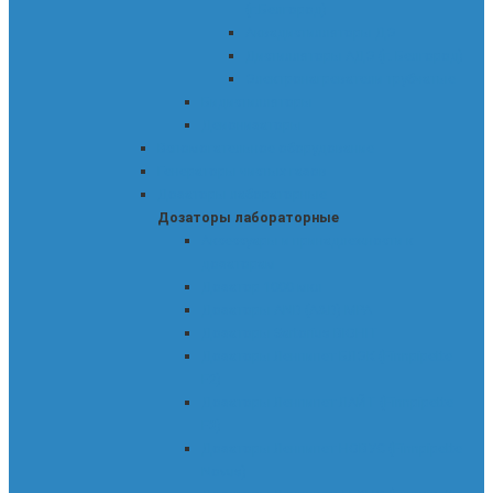
(г.Белгород)
Аквадистилляторы ДЭ
Дистилляторы АДЭ (г. Белгород)
Электронагреватели трубчатые
Бидистилляторы
Деионизаторы
Вспомогательное оборудование
Генераторы чистых газов
Дозаторы лабораторные
Дозаторы лабораторные
Аксессуары и принадлежности к
дозаторам
Дозатор 1000 мкл
Дозаторы AND (A&D) MPA
Дозаторы Sartorius BIOHIT
Дозаторы Ленпипет БЛЭК (Finnpipette
F2)
Дозаторы Ленпипет ЛАЙТ (Finnpipette
F3)
Дозаторы Ленпипет НОВУС (Finnpipette
Novus)