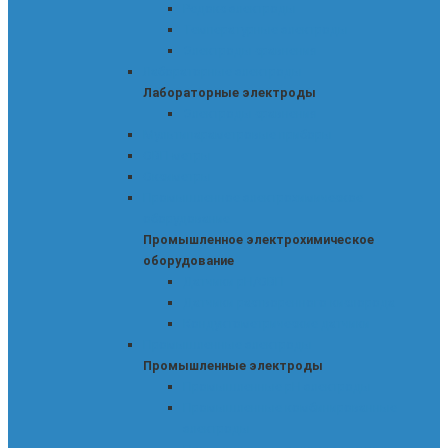
Редокс-электроды
Температурные электроды
Электроды сравнения
Лабораторные электроды
Лабораторные электроды
Электроды сравнения
Мультипараметровые приборы
ОВП-метры
Оксиметры
Промышленное электрохимическое
оборудование
Промышленное электрохимическое
оборудование
Датчики pH/ОВП
Датчики растворенного кислорода
Кондуктометрические датчики
Промышленные электроды
Промышленные электроды
Промышленные pH-электроды
Промышленные комбинированные
электроды