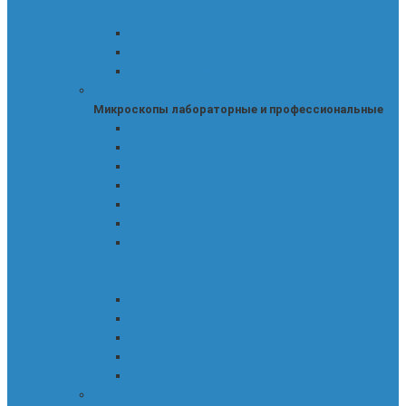
анализаторов влажности
Гири и наборы гирь
Микровесы и полумикровесы
Терминалы весовые
Микроскопы лабораторные и профессиональные
Микроскопы лабораторные и профессиональные
Микроскопы Microoptix (Австрия)
Микроскопы Olympus (Япония)
Микроскопы XS (Китай)
Микроскопы бинокулярные
Микроскопы Микромед
Микроскопы монокулярные
Микроскопы специализированные
(Люминесцентные, Инвертированные,
Отсчетные, Поляризационные)
Микроскопы стереоскопические
Микроскопы тринокулярные
Микроскопы Учебные и Детские
Микроскопы цифровые (LCD)
Принадлежности к микроскопам
Стерилизация и дезинфекция