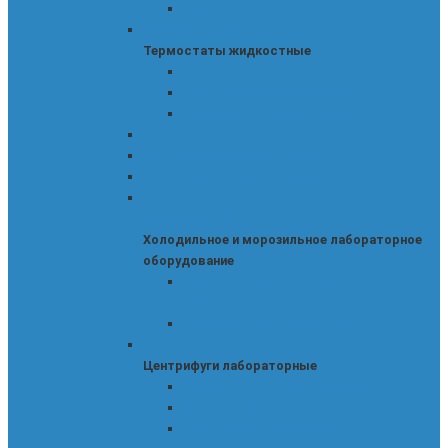
Термостаты циркуляционные
Термостаты жидкостные
Термостаты жидкостные
Жидкостные криотермостаты
Метрологические термостаты
Термостаты циркуляционные
Товар, который временно не поставляется
Ультразвуковые ванны (мойки)
Устройства для сушки посуды
Холодильное и морозильное лабораторное
оборудование
Холодильное и морозильное лабораторное
оборудование
Лабораторные и бытовые
холодильники
Лабораторные морозильники
Центрифуги лабораторные
Центрифуги лабораторные
Лабораторные мини-центрифуги
Медицинские центрифуги
Медицинские центрифуги