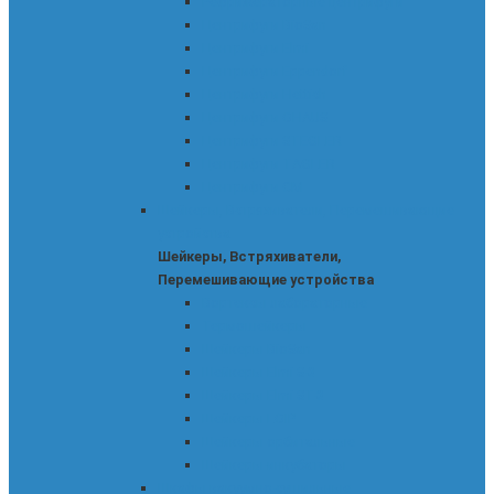
Рефрижераторные центрифуги
Центрифуги BioSan
Центрифуги Elmi
Центрифуги Eppendorf
Центрифуги Hettich
Центрифуги OHAUS
Центрифуги STEGLER
Центрифуги TAGLER
Центрифуги СМ
Шейкеры, Встряхиватели, Перемешивающие
устройства
Шейкеры, Встряхиватели,
Перемешивающие устройства
Вортексы лабораторные
Термошейкеры
Шейкеры BioSan
Шейкеры Elmi S-3
Шейкеры Elmi ST-3
Шейкеры LOIP
Шейкеры орбитальные
Шейкеры-инкубаторы
Шкафы вакуумно-сушильные