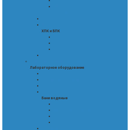
Фильтры к КФК, СМ, СФ
Фотометры, фотоколориметры и
мутномеры
Фотометры и спектрофотометры
ХПК и БПК
ХПК и БПК
БПК
БПК
ХПК
Элементные анализаторы
Лабораторное оборудование
Лабораторное оборудование
BINDER серия Solid.Line
Анализаторы влажности
Аспираторы
Бани водяные
Бани водяные
Водяные бани LOIP
Водяные бани Termex
Водяные бани ULAB
Водяные бани Yamato
Бани водяные