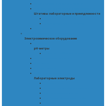
Шкафы сушильные лабораторные
Штативы лабораторные и принпдлежности
Штативы лабораторные и принпдлежности
Лабораторные штативы
Принадлежности к штативам
Экстракторы
Электрохимическое оборудование
Электрохимическое оборудование
pH-метры
pH-метры
pH-метры HANNA Instruments
Автоматические титраторы
Иономеры
Кондуктометры
Лабораторные электроды
Лабораторные электроды
pH-электроды
Датчики растворённого кислорода
Дополнительные зонды
Ионоселективные электроды
Комбинированные электроды