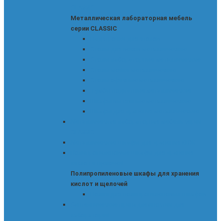
CLASSIC
Металлическая лабораторная мебель
серии CLASSIC
Надстройки для столов
Столы для весов металлические
Столы лабораторные металлические
Столы мойки металлические
Столы офисные металлические
Тумбы подкатные металлические
Шкафы вытяжные металлические
Шкафы для хранения металлические
Металлическая лабораторная мебель серии
CLASSIC
Металлические шкафы для хранения ЛВЖ
Полипропиленовые шкафы для хранения
кислот и щелочей
Полипропиленовые шкафы для хранения
кислот и щелочей
Полки для полипропиленовых шкафов
Сантехнические принадлежностии для
лабораторий