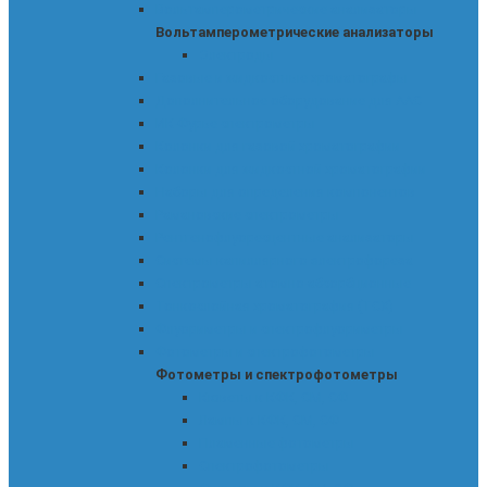
Вольтамперометрические анализаторы
Вольтамперометрические анализаторы
Электроды
Газовые и жидкостные хроматографы
Дополнительное оборудование для ААС
ИК-Фурье спектрометры
Колонки для газовой хроматографии
Колонки для жидкостной хроматографии
Наборы для определения компонентов
Рамановские спектрометры
Рентгенофлуоресцентные анализаторы
Системы капиллярного электрофореза
Спектрометры атомно-абсорбционные
Тонкослойная хроматография (ТСХ)
Флуориметры и спектрофлуориметры
Фотометры и спектрофотометры
Фотометры и спектрофотометры
Кюветы к КФК, СМ, СФ
Лампы к КФК, СМ, СФ
Пламенные фотометры
Спектрофотометры