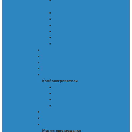
Дозаторы Ленпипет ТЕХНО (Finnpipette
F1)
Дозаторы многоканальные
Дозаторы одноканальные
Дозаторы переменного объёма
Дозаторы фиксированного объёма
Дозаторы Экохим
Наконечники для дозаторов
Дозиметры и нитратомеры
Инкубаторы и термостаты
Климатические камеры
Климатостаты
Колбонагреватели
Колбонагреватели
Колбонагреватели LOIP (Лоип)
Колбонагреватели STEGLER
Колбонагреватели ULAB
Колбонагреватели Экохим
Лабораторное оборудование под заказ
Лупы
Магнитные мешалки
Магнитные мешалки