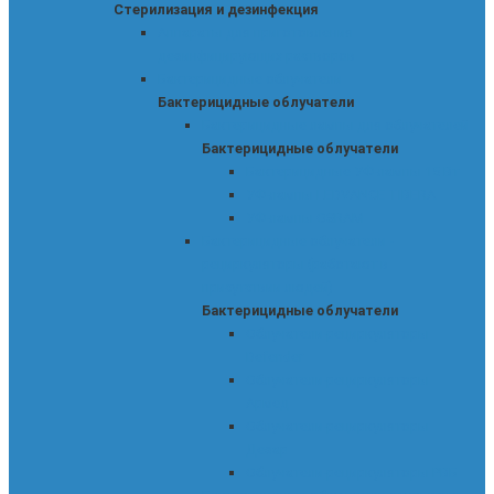
Стерилизация и дезинфекция
Аппараты для приготовления
дезинфицирующих растворов
Бактерицидные облучатели
Бактерицидные облучатели
Бактерицидные лампы для облучателей
Бактерицидные облучатели
Бактерицидные УФ-лампы 15 Вт
УФ-лампы LEDVANCE TIBERA
УФ-лампы OSRAM
Бактерицидные облучатели -
рециркуляторы (работают в
присутствии людей)
Бактерицидные облучатели
Облучатели-рециркуляторы
Defender
Облучатели-рециркуляторы
Армед
Облучатели-рециркуляторы
Дезар
Облучатели-рециркуляторы РВБ