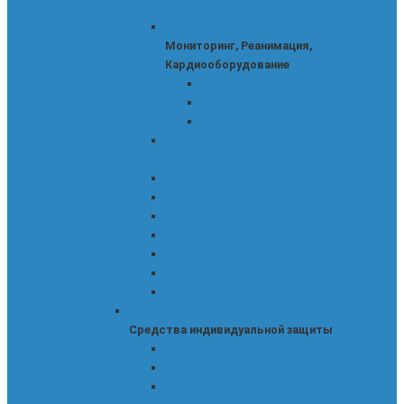
лёгких
Дефибрилляторы
Мониторинг, Реанимация,
Кардиооборудование
Дефибрилляторы Mindray
Дефибрилляторы АКСИОН
Электроды к дефибрилляторам
Концентраторы кислорода,
увлажнители
Мониторы больничные
Наркозно-дыхательные аппараты
Офтальмологическое оборудование
Пульсоксиметры
Пульсоксиметры
Электрокардиографы (ЭКГ)
Электрокардиографы (ЭКГ)
Средства индивидуальной защиты
Средства индивидуальной защиты
Костюмы защитные медицинские
Маски защитные гигиенические
Перчатки одноразовые медицинские