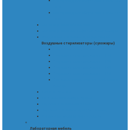
Бактерицидные облучатели открытого
типа
Бактерицидные облучатели открытого
типа
Бактерицидные облучатели
Бактерицидные ультрафиолетовые камеры
Воздушные стерилизаторы (сухожары)
Воздушные стерилизаторы (сухожары)
Стерилизаторы (сухожары) Stericell
Стерилизаторы (сухожары) ГП-10
Стерилизаторы (сухожары) ГП-20
Стерилизаторы (сухожары) ГП-40
Стерилизаторы (сухожары) ГП-80
Сухожары Касимовского приборного
завода
Деструкторы игл
Кипятильники лабораторные
Коробки стерилизационные
Паровые стерилизаторы (Автоклавы)
Утилизация медицинских отходов
Лабораторная мебель
Лабораторная мебель