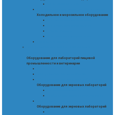
Хирургические столы
Холодильное и морозильное оборудование
Холодильное и морозильное оборудование
Морозильники медицинские
Морозильники медицинские
Сосуды Дьюара
Холодильники медицинские
Шприцы стерильные
Оборудование для лабораторий пищевой
промышленности и ветеринарии
Оборудование для лабораторий пищевой
промышленности и ветеринарии
Измельчение и пробоподготовка
Оборудование для ветеринарии
Оборудование для зерновых лабораторий
Оборудование для зерновых лабораторий
Определение влажности
Приборы для оценки качества зерна
Оборудование для зерновых лабораторий
Оборудование для зерновых лабораторий
Мультипараметровые анализаторы