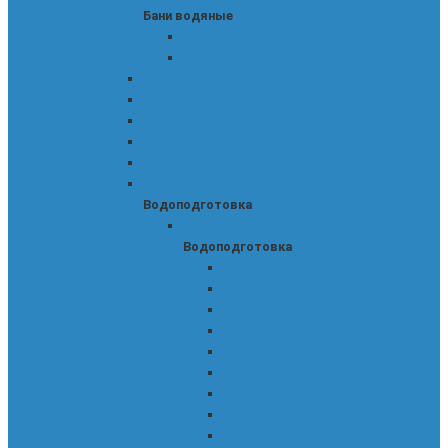
Бани водяные
Водяные бани STEGLER
Термостаты-водяные бани ELMI
Бани масляные
Бани песчаные
Бани серологические
Вискозиметры
Водоподготовка
Водоподготовка
Водоподготовка
Аквадистилляторы
Водоподготовка
Аквадистилляторы 10 л.
Аквадистилляторы 15 л.
Аквадистилляторы 25 л.
Аквадистилляторы 4 л.
Аквадистилляторы 5 л.
Аквадистилляторы BL
Аквадистилляторы GFL
Аквадистилляторы Liston
Аквадистилляторы АЭ