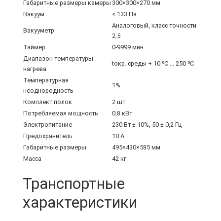
Габаритные размеры камеры
300×300×270 мм
Вакуум
< 133 Па
Аналоговый, класс точности
Вакууметр
2,5
Таймер
0-9999 мин
Диапазон температуры
tокр. среды + 10 ⁰С ... 250 ⁰С
нагрева
Температурная
1%
неоднородность
Комплект полок
2 шт
Потребляемая мощность
0,8 кВт
Электропитание
230 Вт ± 10%, 50 ± 0,2 Гц
Предохранитель
10 А
Габаритные размеры
495×430×585 мм
Масса
42 кг
Транспортные
характеристики