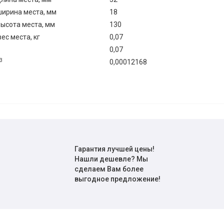
ирина места, мм
18
ысота места, мм
130
с места, кг
0,07
0,07
3
0,00012168
Гарантия лучшей цены!
Нашли дешевле? Мы
сделаем Вам более
выгодное предложение!