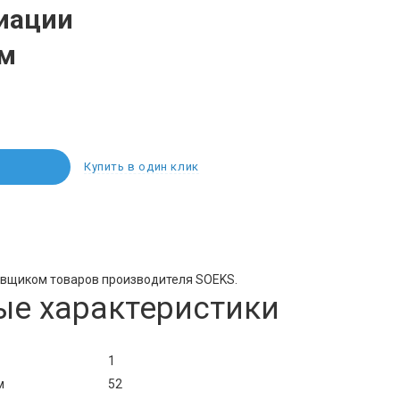
иации
ум
Купить в один клик
авщиком товаров производителя SOEKS.
ые характеристики
1
м
52