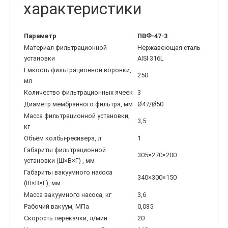
характеристики
Параметр
ПВФ-47-3
Материал фильтрационной
Нержавеющая сталь
установки
AISI 316L
Ёмкость фильтрационной воронки,
250
мл
Количество фильтрационных ячеек
3
Диаметр мембранного фильтра, мм
Ø47/Ø50
Масса фильтрационной установки,
3,5
кг
Объём колбы-ресивера, л
1
Габариты фильтрационной
305×270×200
установки (Ш×В×Г) , мм
Габариты вакуумного насоса
340×300×150
(Ш×В×Г), мм
Масса вакуумного насоса, кг
3,6
Рабочий вакуум, МПа
0,085
Скорость перекачки, л/мин
20