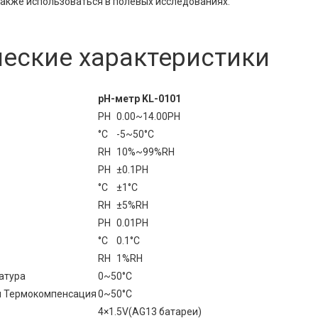
также использоваться в полевых исследованиях.
ческие характеристики
pH-метр KL-0101
PH
0.00~14.00PH
°C
-5~50°C
RH
10%~99%RH
PH
±0.1PH
°C
±1°C
RH
±5%RH
PH
0.01PH
°C
0.1°C
RH
1%RH
атура
0~50°C
я Термокомпенсация
0~50°C
4×1.5V(AG13 батареи)