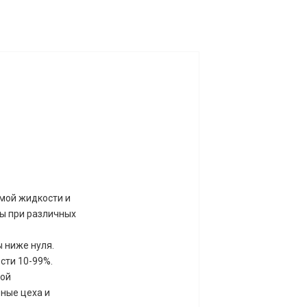
мой жидкости и
ы при различных
 ниже нуля.
сти 10-99%.
кой
зные цеха и