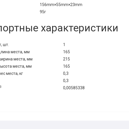
156mm×55mm×23mm
95г
портные характеристики
, шт.
1
лина места, мм
165
ирина места, мм
215
ысота места, мм
165
с места, кг
0,3
0,3
3
0,00585338