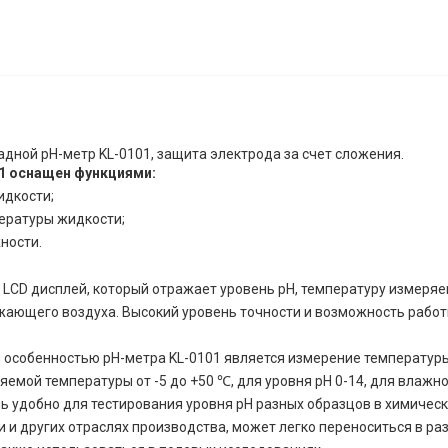
дной pH-метр KL-0101, защита электрода за счет сложения.
1 оснащен функциями:
идкости;
ературы жидкости;
ности.
LCD дисплей, который отражает уровень pH, температуру измеряе
жающего воздуха. Высокий уровень точности и возможность работ
 особенностью pH-метра KL-0101 является измерение температуры
емой температуры от -5 до +50 ℃, для уровня pH 0-14, для влажно
ь удобно для тестирования уровня рН разных образцов в химичес
и других отраслях производства, может легко переноситься в ра