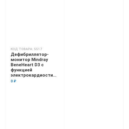
КОД ТОВАРА: 5517
Дефибриллятор-
монитор Mindray
BeneHeart D3 с
функцией
электрокардиостимуляции
0 ₽