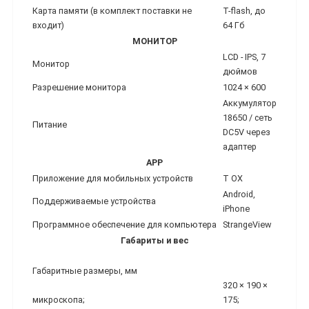
Карта памяти (в комплект поставки не
T-flash, до
входит)
64 Гб
МОНИТОР
LCD - IPS, 7
Монитор
дюймов
Разрешение монитора
1024 × 600
Аккумулятор
18650 / сеть
Питание
DC5V через
адаптер
АРР
Приложение для мобильных устройств
T OX
Android,
Поддерживаемые устройства
iPhone
Программное обеспечение для компьютера
StrangeView
Габариты и вес
Габаритные размеры, мм
320 × 190 ×
микроскопа;
175;