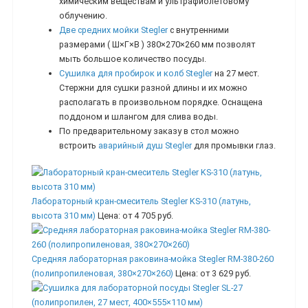
химическим веществам и ультрафиолетовому
облучению.
Две средних мойки Stegler
с внутренними
размерами ( Ш×Г×В ) 380×270×260 мм позволят
мыть большое количество посуды.
Сушилка для пробирок и колб Stegler
на 27 мест.
Стержни для сушки разной длины и их можно
располагать в произвольном порядке. Оснащена
поддоном и шлангом для слива воды.
По предварительному заказу в стол можно
встроить
аварийный душ Stegler
для промывки глаз.
Лабораторный кран-смеситель Stegler KS-310 (латунь,
высота 310 мм)
Цена:
от 4 705 руб.
Средняя лабораторная раковина-мойка Stegler RM-380-260
(полипропиленовая, 380×270×260)
Цена:
от 3 629 руб.