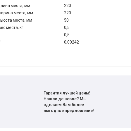
лина места, мм
220
ирина места, мм
220
ысота места, мм
50
с места, кг
0,5
0,5
3
0,00242
Гарантия лучшей цены!
Нашли дешевле? Мы
сделаем Вам более
выгодное предложение!