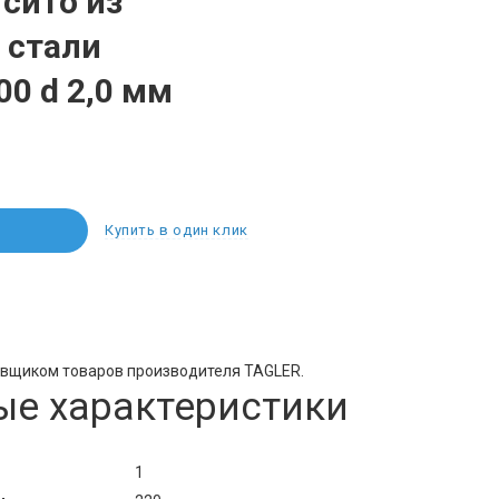
сито из
 стали
0 d 2,0 мм
Купить в один клик
авщиком товаров производителя TAGLER.
ые характеристики
1