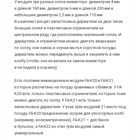
У модуля три разных сопла инжектора: диаметром 4 мм
и длиной 160 мм, диаметром 6 мм и длиной 230 мм и
небольшие диаметром 2,5 мм и длиной 110 мм.
В комплект входят лепестковые держатели на двух типах
больших сопел и пластиковые ограничители на
центральном ряду, где расположены маленький сопла. И
держатели, и ограничители можно двигать вверх-вниз
по соплу, они нужны в случае мытья короткой посуды:
держатель можно передвинуть выше и закрепить в нём
колбу (чтобы она не висела на самом инжекторе
и не падала в корзину).
Есть похожие инжекционные модули FA-K20 и FA-K21,
которые рассчитаны на посуду сравнимых объёмов. У FA-
K20 есть только пластиковые ограничители, которые тоже
можно двигать по соплу. У FA-K21 есть только
лепестковые держатели. У всех трёх модулей 21 место под
посуду. FA-K20 предназначен скорее для узкогорлых колб
(например, волюметрических), FA-K21 — для банок
и бутылок, а FA-K22 из этих трёх модулей самый
универсальный.