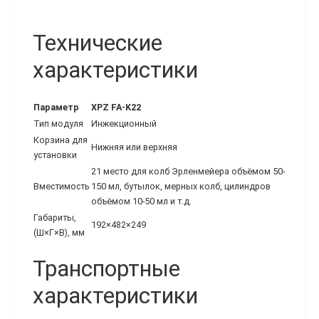
Технические
характеристики
Параметр
XPZ FA-K22
Тип модуля
Инжекционный
Корзина для
Нижняя или верхняя
установки
21 место для колб Эрленмейера объёмом 50-
Вместимость
150 мл, бутылок, мерных колб, цилиндров
объёмом 10-50 мл и т.д.
Габариты,
192×482×249
(Ш×Г×В), мм
Транспортные
характеристики