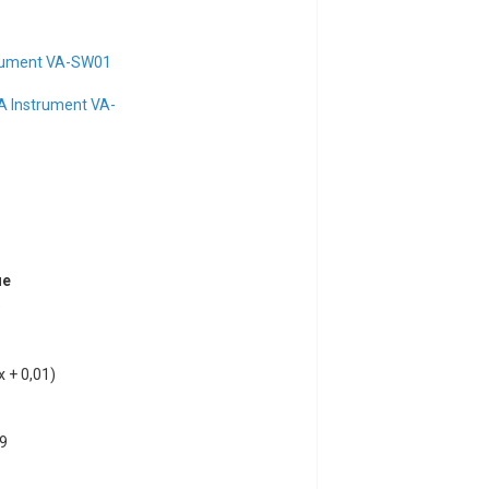
rument VA-SW01
 Instrument VA-
ие
9
х + 0,01)
9