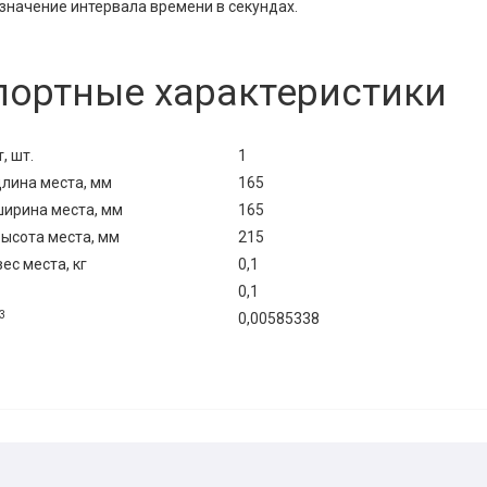
 значение интервала времени в секундах.
портные характеристики
, шт.
1
лина места, мм
165
ирина места, мм
165
ысота места, мм
215
с места, кг
0,1
0,1
3
0,00585338