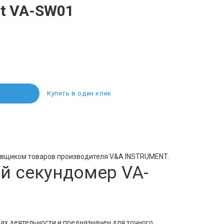
nt VA-SW01
Купить в один клик
авщиком товаров производителя V&A INSTRUMENT.
й секундомер VA-
ах деятельности и предназначен для точного