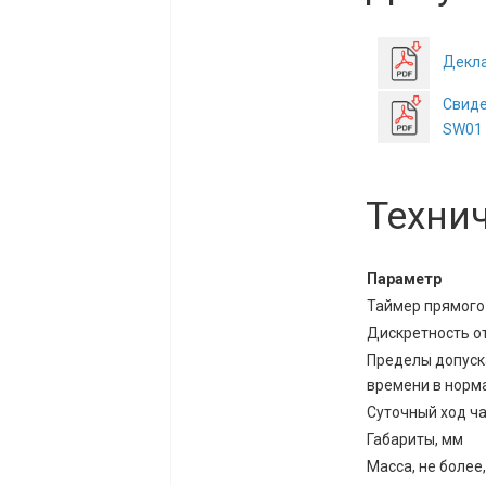
Декла
Свиде
SW01
Техни
Параметр
Таймер прямого 
Дискретность от
Пределы допуск
времени в норма
Суточный ход час
Габариты, мм
Масса, не более,