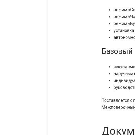
режим «Се
режим «Ча
режим «Бу
установка
автономное
Базовый 
секундоме
наручный 
индивидуа
руководст
Поставляется с 
Межповерочный 
Докум