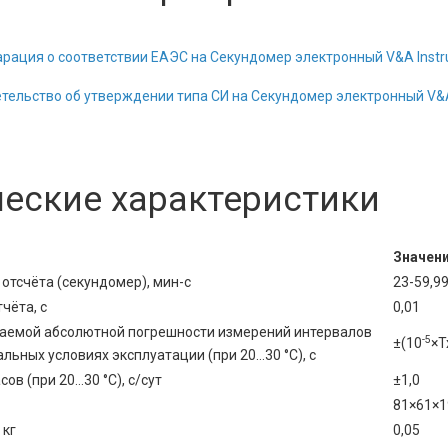
рация о соответствии ЕАЭС на Секундомер электронный V&A Inst
тельство об утверждении типа СИ на Секундомер электронный V&A
ческие характеристики
Значен
отсчёта (секундомер), мин-с
23-59,9
чёта, с
0,01
аемой абсолютной погрешности измерений интервалов
-5
±(10
×Т
льных условиях эксплуатации (при 20…30 °С), с
ов (при 20…30 °С), с/сут
±1,0
81×61×1
 кг
0,05