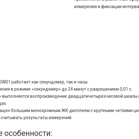
измерения и фиксации интерва
W01 работает как секундомер, так и часы.
ния в режиме «секундомер» до 24 минут с разрешением 0,01 с.
» выполняется воспроизведение двадцатичетырёхчасовой шкалы в
дах.
ащен большим монохромным ЖК дисплеем с крупными четкими ци
 считывать результаты измерений.
 особенности: