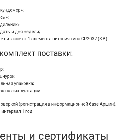
кундомер»;
сы»;
дильник»;
 даты и дня недели;
 питание от 1 элемента питания типа CR2032 (3 В).
комплект поставки:
р;
шнурок;
льная упаковка;
во по эксплуатации.
поверкой (регистрация в информационной базе Аршин).
интервал 1 год.
енты и сертификаты