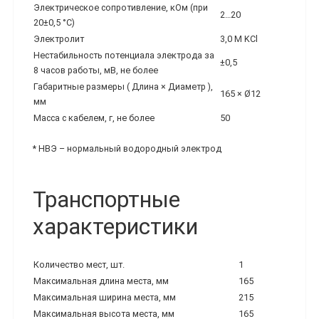
Электрическое сопротивление, кОм (при
2…20
20±0,5 °С)
Электролит
3,0 М KCl
Нестабильность потенциала электрода за
±0,5
8 часов работы, мВ, не более
Габаритные размеры ( Длина × Диаметр ),
165 × Ø12
мм
Масса с кабелем, г, не более
50
* НВЭ – нормальный водородный электрод
Транспортные
характеристики
Количество мест, шт.
1
Максимальная длина места, мм
165
Максимальная ширина места, мм
215
Максимальная высота места, мм
165