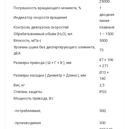
25000
Погрешность вращающего момента, %
1
диодная
Индикатор скорости вращения
линия
Контроль диапазона скоростей
плавный
Обрабатываемый объём (H
O), мл
1 – 1500
2
Вязкость, мПа·с
5000
Уровень шума без диспергирующего элемента,
75
дБА
87 × 106
Размеры привода ( Ш × Г × В ), мм
× 271
Ø13 ×
Размеры насадки ( Диаметр × Длина ), мм
160
Вес, кг
2,5
Степень защиты
IP20
Мощность привода, Вт:
- потребляемая;
500;
- производимая
300