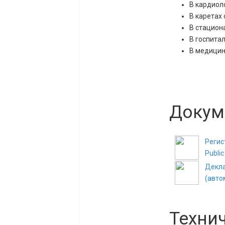
В кардиол
В каретах
В стацион
В госпитал
В медицин
Докум
Регис
Publi
Декла
(авто
Техни