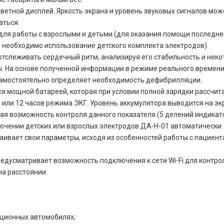
ветной дисплей. Яркость экрана и уровень звуковых сигналов мож
аться.
для работы с взрослыми и детьми (для оказания помощи последне
 необходимо использование детского комплекта электродов).
отслеживать сердечный ритм, анализируя его стабильность и неко
. На основе полученной информации в режиме реального времен
самостоятельно определяет необходимость дефибрилляции.
я мощной батареей, которая при условии полной зарядки рассчита
 или 12 часов режима ЭКГ. Уровень аккумулятора выводится на эк
ая возможность контроля данного показателя (5 делений индикато
ючении детских или взрослых электродов ДА-Н-01 автоматически
аивает свои параметры, исходя из особенностей работы с пациент
едусматривает возможность подключения к сети Wi-Fi для контро
на расстоянии.
ционных автомобилях;