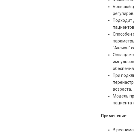
Большой ц
регулиров
Подходит 
пациентов
Способен 
параметры
"Аксион" 
Оснащаетс
импульсов
обеспечив
При подкл
перенастр
возраста.
Модель пр
пациента 
Применение:
В реанима