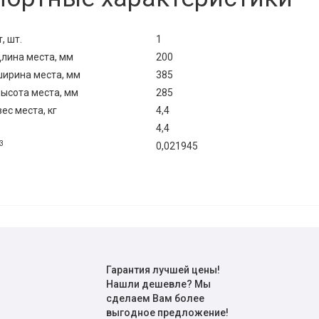
, шт.
1
лина места, мм
200
ирина места, мм
385
ысота места, мм
285
с места, кг
4,4
4,4
3
0,021945
Гарантия лучшей цены!
Нашли дешевле? Мы
сделаем Вам более
выгодное предложение!