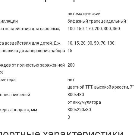
автоматический
рилляции
бифазный трапецеидальный
са воздействия для взрослых,
100, 150, 170, 200, 300, 360
са воздействия для детей, Дж
10, 15, 20, 30, 50, 70, 100
а анализа до завершения набора
15
рядов от полностью заряженной
200
ее
ринтера
нет
цветной TFT, высокой яркости, 7"
плея, пикселей
800×480
от аккумулятора
меры аппарата, мм
300×220×80
3
портные характеристики