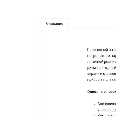
Описание
Переносной авт
посредством па
легочной реани
ритм, пригодны
экране и мигаю
прибор в полевы
Основные преи
Воспроизв
условия д
Компактны