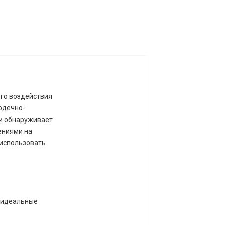
го воздействия
рдечно-
и обнаруживает
ениями на
использовать
т идеальные