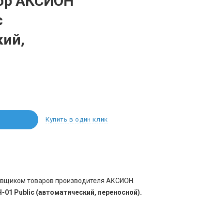
ор АКСИОН
c
кий,
Купить в один клик
авщиком товаров производителя АКСИОН.
1 Public (автоматический, переносной).