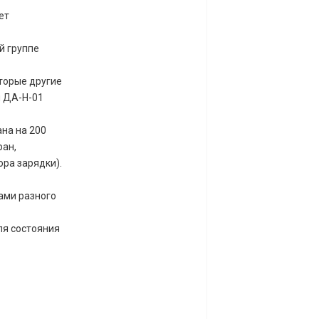
ет
й группе
торые другие
и ДА-Н-01
на на 200
ран,
ра зарядки).
ами разного
ля состояния