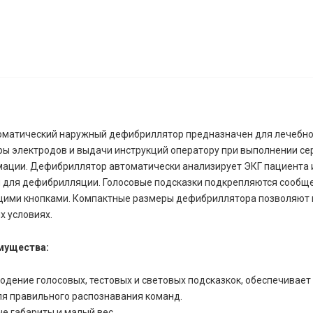
оматический наружный дефибриллятор предназначен для лечебно
ры электродов и выдачи инструкций оператору при выполнении се
мации. Дефибриллятор автоматически анализирует ЭКГ пациента 
й для дефибрилляции. Голосовые подсказки подкрепляются сообщ
щими кнопками. Компактные размеры дефибриллятора позволяют 
х условиях.
мущества:
одение голосовых, тестовых и световых подсказкок, обеспечивае
ля правильного распознавания команд.
е габариты и малый вес.