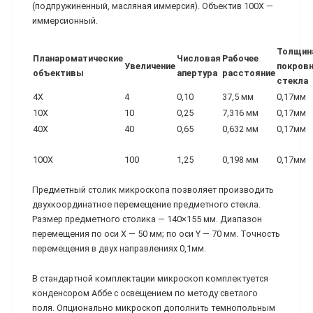
(подпружиненный, масляная иммерсия). Объектив 100Х —
иммерсионный.
Толщин
Планароматические
Числовая
Рабочее
Увеличение
покров
объективы
апертура
расстояние
стекла
4X
4
0,10
37,5 мм
0,17мм
10X
10
0,25
7,316 мм
0,17мм
40X
40
0,65
0,632 мм
0,17мм
100X
100
1,25
0,198 мм
0,17мм
Предметный столик микроскопа позволяет производить
двухкоординатное перемещение предметного стекла.
Размер предметного столика — 140×155 мм. Диапазон
перемещения по оси X — 50 мм; по оси Y — 70 мм. Точность
перемещения в двух направлениях 0,1мм.
В стандартной комплектации микроскоп комплектуется
конденсором Аббе с освещением по методу светлого
поля. Опционально микроскоп дополнить темнопольным