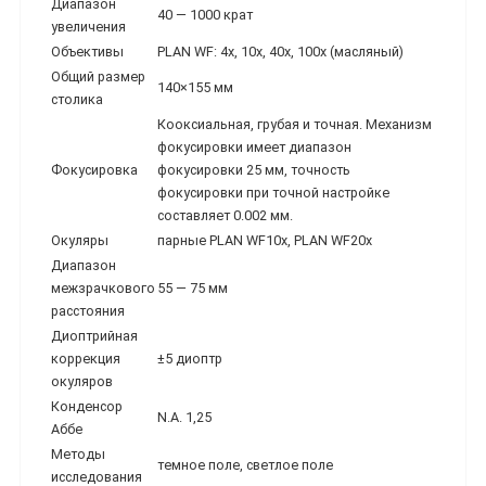
Диапазон
40 — 1000 крат
увеличения
Объективы
PLAN WF: 4x, 10x, 40x, 100x (масляный)
Общий размер
140×155 мм
столика
Кооксиальная, грубая и точная. Механизм
фокусировки имеет диапазон
Фокусировка
фокусировки 25 мм, точность
фокусировки при точной настройке
составляет 0.002 мм.
Окуляры
парные PLAN WF10х, PLAN WF20х
Диапазон
межзрачкового
55 — 75 мм
расстояния
Диоптрийная
коррекция
±5 диоптр
окуляров
Конденсор
N.A. 1,25
Аббе
Методы
темное поле, светлое поле
исследования