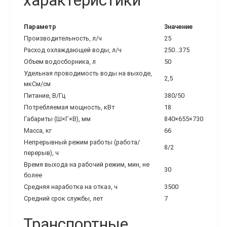
характеристики
Параметр
Значение
Производительность, л/ч
25
Расход охлаждающей воды, л/ч
250…375
Объем водосборника, л
50
Удельная проводимость воды на выходе,
2,5
мкСм/см
Питание, В/Гц
380/50
Потребляемая мощность, кВт
18
Габариты (Ш×Г×В), мм
840×655×730
Масса, кг
66
Непрерывный режим работы (работа/
8/2
перерыв), ч
Время выхода на рабочий режим, мин, не
30
более
Средняя наработка на отказ, ч
3500
Средний срок службы, лет
7
Транспортные